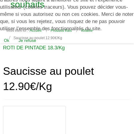
souhaits
utilisateur (cookies traceurs). Vous pouvez décider vous-
même si vous autorisez ou non ces cookies. Merci de noter
que, si vous les rejetez, vous risquez de ne pas pouvoir
utiliser l’ensemble des fonctionnalités du site.
Vous êtes ici :
Accueil
Produits frais
Volaille
Saucisse au poulet 12.90€/Kg
Ok
Je refuse
ROTI DE PINTADE 18.3/Kg
Saucisse au poulet
12.90€/Kg